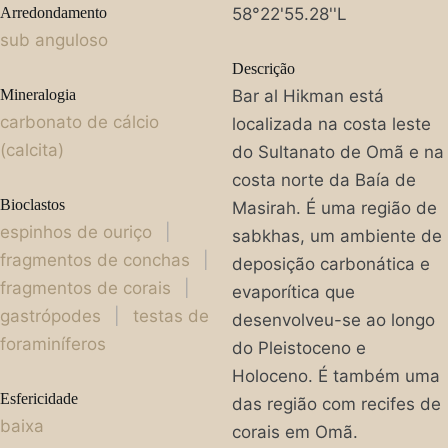
Arredondamento
58°22'55.28''L
sub anguloso
Descrição
Mineralogia
Bar al Hikman está
carbonato de cálcio
localizada na costa leste
(calcita)
do Sultanato de Omã e na
costa norte da Baía de
Bioclastos
Masirah. É uma região de
espinhos de ouriço
|
sabkhas, um ambiente de
fragmentos de conchas
|
deposição carbonática e
fragmentos de corais
|
evaporítica que
gastrópodes
|
testas de
desenvolveu-se ao longo
foraminíferos
do Pleistoceno e
Holoceno. É também uma
Esfericidade
das região com recifes de
baixa
corais em Omã.