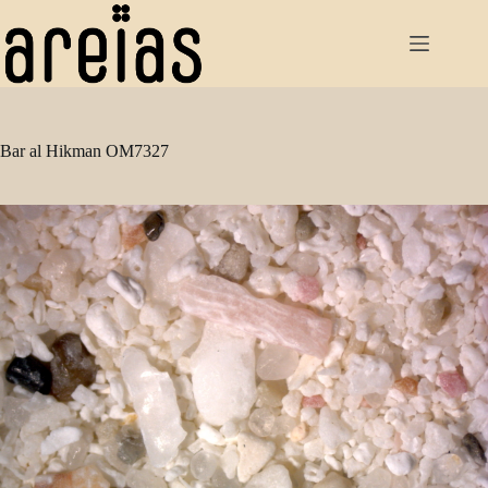
Pular
para
o
conteúdo
Bar al Hikman OM7327