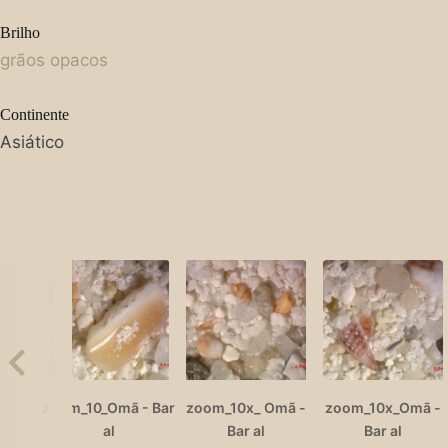
Brilho
grãos opacos
Continente
Asiático
zoom_10_Omã - Bar
zoom_10x_ Omã -
zoom_10x_Omã -
al
Bar al
Bar al