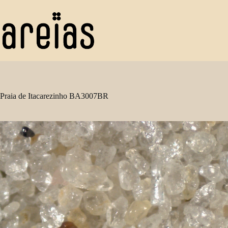
Pular
para
o
conteúdo
Praia de Itacarezinho BA3007BR