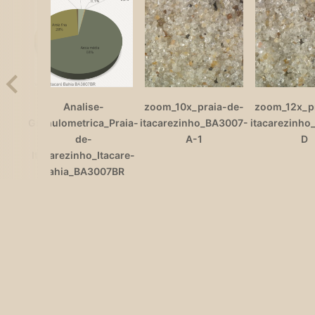
Analise-
zoom_10x_praia-de-
zoom_12x_p
Granulometrica_Praia-
itacarezinho_BA3007-
itacarezinho
de-
A-1
D
Itacarezinho_Itacare-
Bahia_BA3007BR