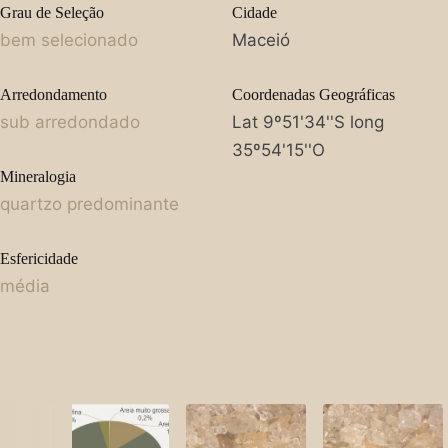
Grau de Seleção
Cidade
bem selecionado
Maceió
Arredondamento
Coordenadas Geográficas
sub arredondado
Lat 9º51'34''S long
35º54'15''O
Mineralogia
quartzo predominante
Esfericidade
média