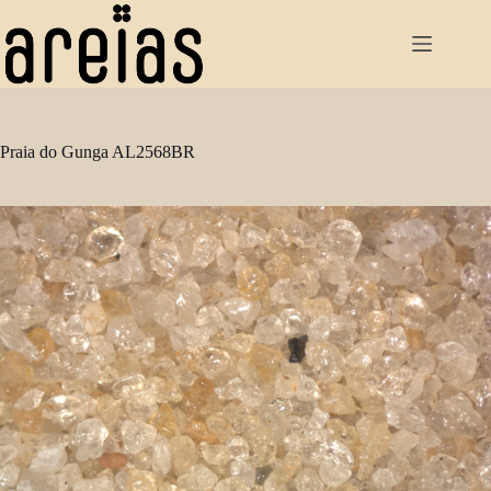
Pular
para
o
conteúdo
Praia do Gunga AL2568BR