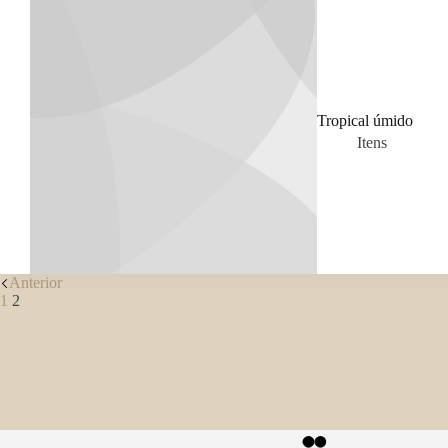
Tropical úmido
Itens
Anterior
1
2