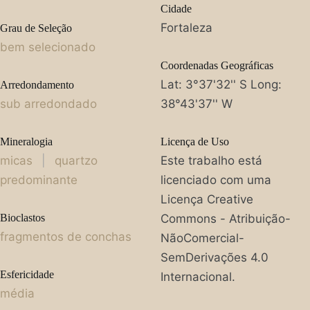
Cidade
Fortaleza
Grau de Seleção
bem selecionado
Coordenadas Geográficas
Lat: 3°37'32'' S Long:
Arredondamento
sub arredondado
38°43'37'' W
Mineralogia
Licença de Uso
micas
|
quartzo
Este trabalho está
predominante
licenciado com uma
Licença Creative
Bioclastos
Commons - Atribuição-
fragmentos de conchas
NãoComercial-
SemDerivações 4.0
Esfericidade
Internacional.
média