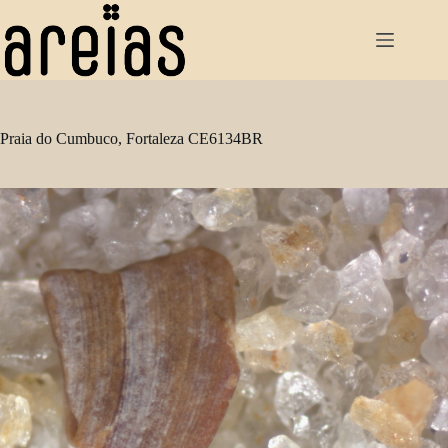
Pular
para
o
conteúdo
Praia do Cumbuco, Fortaleza CE6134BR