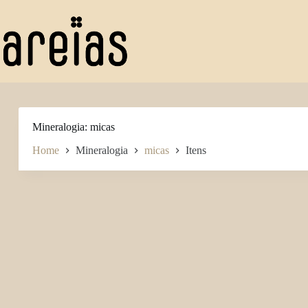
Pular
para
o
conteúdo
Mineralogia
micas
Home
Mineralogia
micas
Itens