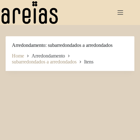
Pular
para
o
conteúdo
Arredondamento
subarredondados a arredondados
Home
Arredondamento
subarredondados a arredondados
Itens