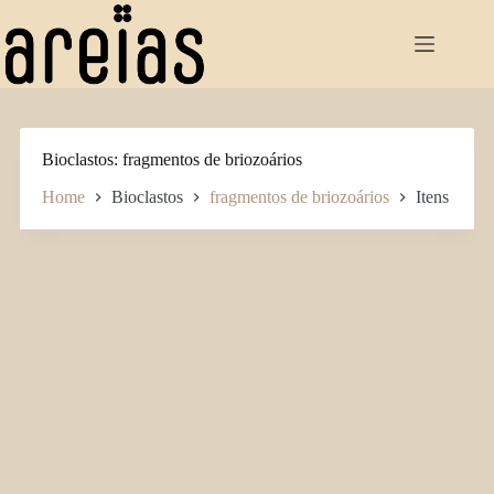
Pular
para
o
conteúdo
Bioclastos
fragmentos de briozoários
Home
Bioclastos
fragmentos de briozoários
Itens