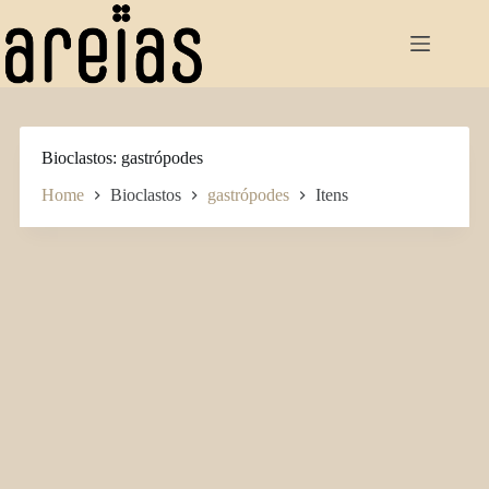
Pular
para
o
conteúdo
Bioclastos
gastrópodes
Home
Bioclastos
gastrópodes
Itens