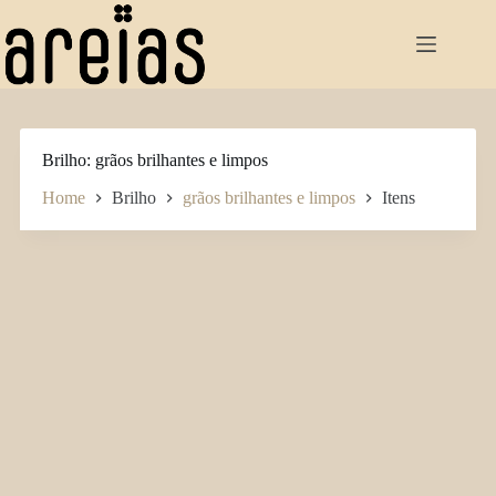
Pular
para
o
conteúdo
Brilho
grãos brilhantes e limpos
Home
Brilho
grãos brilhantes e limpos
Itens