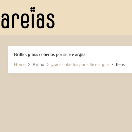
Pular
para
o
conteúdo
Brilho
grãos cobertos por silte e argila
Home
Brilho
grãos cobertos por silte e argila
Itens