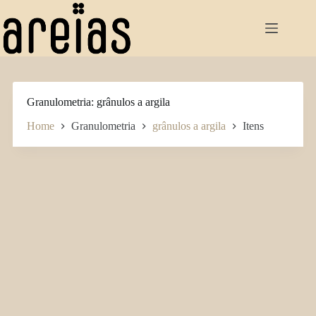
Pular
para
o
conteúdo
Granulometria
grânulos a argila
Home
Granulometria
grânulos a argila
Itens