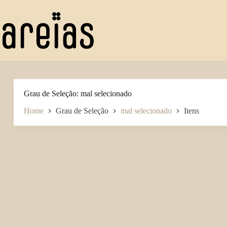
Pular
para
o
conteúdo
Grau de Seleção
mal selecionado
Home
Grau de Seleção
mal selecionado
Itens