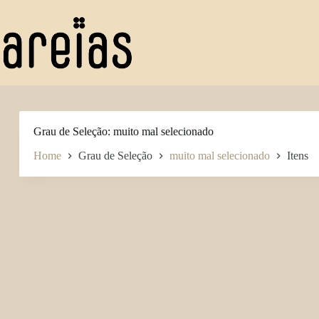
Pular
para
o
conteúdo
Grau de Seleção
muito mal selecionado
Home
Grau de Seleção
muito mal selecionado
Itens