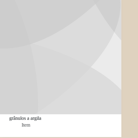
grânulos a argila
Item