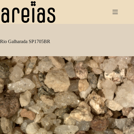
Pular
para
o
conteúdo
Rio Galharada SP1705BR