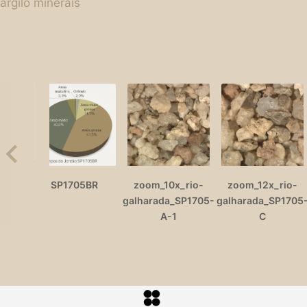
argilo minerais
SP1705BR
zoom_10x_rio-
zoom_12x_rio-
galharada_SP1705-
galharada_SP1705
A-1
C