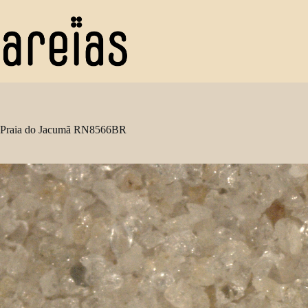
Pular
para
o
conteúdo
Praia do Jacumã RN8566BR